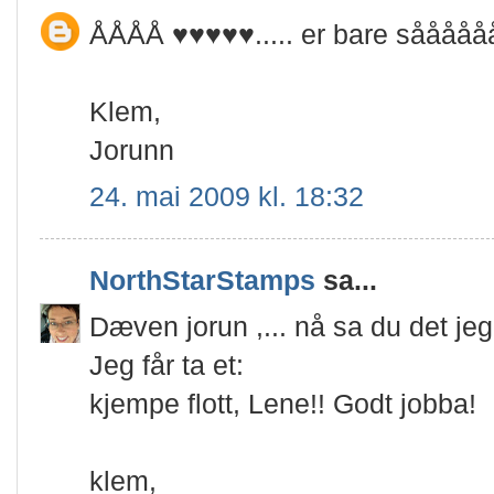
ÅÅÅÅ ♥♥♥♥♥..... er bare sååååååå
Klem,
Jorunn
24. mai 2009 kl. 18:32
NorthStarStamps
sa...
Dæven jorun ,... nå sa du det jeg 
Jeg får ta et:
kjempe flott, Lene!! Godt jobba!
klem,