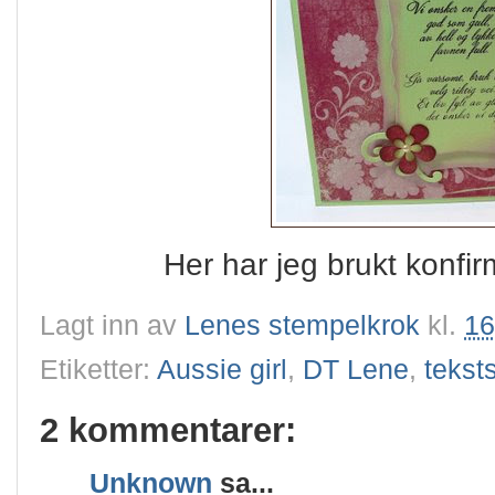
Her har jeg brukt konfir
Lagt inn av
Lenes stempelkrok
kl.
16
Etiketter:
Aussie girl
,
DT Lene
,
tekst
2 kommentarer:
Unknown
sa...