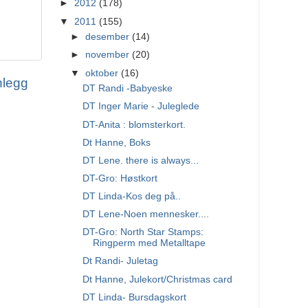
►
2012
(178)
▼
2011
(155)
►
desember
(14)
►
november
(20)
▼
oktober
(16)
nlegg
DT Randi -Babyeske
DT Inger Marie - Juleglede
DT-Anita : blomsterkort.
Dt Hanne, Boks
DT Lene. there is always...
DT-Gro: Høstkort
DT Linda-Kos deg på..
DT Lene-Noen mennesker....
DT-Gro: North Star Stamps:
Ringperm med Metalltape
Dt Randi- Juletag
Dt Hanne, Julekort/Christmas card
DT Linda- Bursdagskort