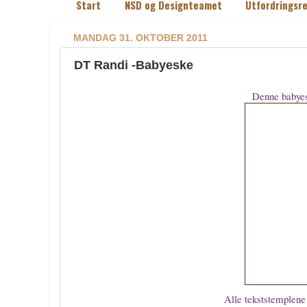
Start
NSD og Designteamet
Utfordringsre
MANDAG 31. OKTOBER 2011
DT Randi -Babyeske
Denne babyes
Alle tekststemplene 