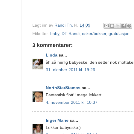
Lagt inn av
Randi Th.
kl.
14:09
Etiketter:
baby
,
DT Randi
,
esker/bokser
,
gratulasjon
3 kommentarer:
Linda
sa...
åh,så herlig babyeske, den setter nok mottake
31. oktober 2011 kl. 19:26
NorthStarStamps
sa...
Fantastisk flott!! mega lekkert!
4. november 2011 kl. 10:37
Inger Marie
sa...
Lekker babyeske:)