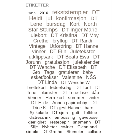
ETIKETTER
tekststempler
DT
2016
2015
Heidi
jul
konfirmasjon
DT
Lene
bursdag
Kort
North
Star Stamps
DT Inger Marie
julekort
DT Kristina
DT May
Grethe
bryllup
DT Randi
Vintage
Utfordring
DT Hanne
vinner
DT Elin
Juletekster
utklippsark
DT Beata Ewa
DT
Jorunn
gratulasjon
julekalender
DT Wenche
DT Elisabeth
DT
Gro
Tags
gratulerer
baby
esker/bokser
Valentine
NSS
DT Linda
DT Wenche W
brettekort
fødselsdag
DT Torill
DT
Trine
blomster
DT Trine-Lise
dåp
Venner
Herrekort
sommer
vinter
DT Hilde
Annen papirhobby
DT
Trine.K
DT-gjest Hanne
barn
Sjokolade
DT sjefa
gutt
Toffifee
distress ink
embossing
gavepose
kjærlighet
restepapir
snømann
DT
Silje
Nyheter
swirler
Clean and
simple
DT Grethe
Stempler
collage